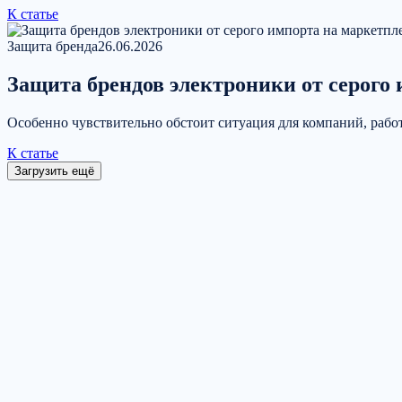
К статье
Защита бренда
26.06.2026
Защита брендов электроники от серого
Особенно чувствительно обстоит ситуация для компаний, ра
К статье
Загрузить ещё
Свяжитесь с нами
Расскажите о задаче — ответим в рабочее время в течение одно
Оставить заявку