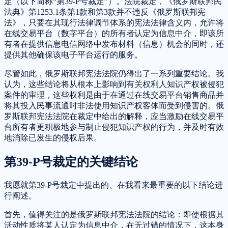
定（以下简称“第39-P号裁定”）。法院裁定，《俄罗斯联邦民
法典》第1253.1条第1款和第3款并不违反《俄罗斯联邦宪
法》，只要在其现行法律调节体系的宪法法律含义内，允许将
在线交易平台（数字平台）的所有者认定为信息中介，即该所
有者在提供信息电信网络中发布材料（信息）机会的同时，还
提供其他确保该电子平台运行的服务。
尽管如此，俄罗斯联邦宪法法院仍得出了一系列重要结论。我
认为，这些结论将从根本上影响到有关权利人知识产权被侵犯
案件的审理，这些权利是由于在通过在线交易平台销售商品并
将其投入民事流通时非法使用知识产权客体而受到侵害的。俄
罗斯联邦宪法法院在裁定中给出的解释，应当激励在线交易平
台所有者更积极地参与制止侵犯知识产权的行为，并及时有效
地消除已发生的侵权后果。
第39-P号裁定的关键结论
我愿就第39-P号裁定中提出的、在我看来最重要的以下结论进
行阐述。
首先，值得关注的是俄罗斯联邦宪法法院的结论：即使根据其
活动性质将某人认定为信息中介，在无过错的情况下，这本身