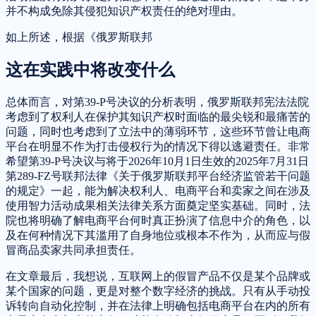
并不构成免除其侵犯知识产权责任的绝对理由。
如上所述，根据《俄罗斯联邦
这在实践中将改变什么
总体而言，对第39-P号决议的分析表明，俄罗斯联邦宪法法院
考虑到了权利人在保护其知识产权时面临的最尖锐和最痛苦的
问题，同时也考虑到了立法中的薄弱环节，这些环节曾让电商
平台在明显不作为打击侵权行为的情况下得以逃避责任。非常
希望第39-P号决议与将于2026年10月1日生效的2025年7月31日
第289-FZ号联邦法律《关于俄罗斯联邦平台经济监管若干问题
的规定》一起，能为解决权利人、电商平台和卖家之间在涉及
使用智力活动成果相关法律关系方面奠定坚实基础。同时，法
院也将明确了解电商平台何时真正扮演了信息中介的角色，以
及在何种情况下其滥用了自身地位或根本不作为，从而应与假
冒商品卖家共同承担责任。
在文章最后，我想说，互联网上的假冒产品不仅是某个品牌或
某个国家的问题，更是对整个数字经济的挑战。只有从手动投
诉转向自动化控制，并在法律上明确包括电商平台在内的所有