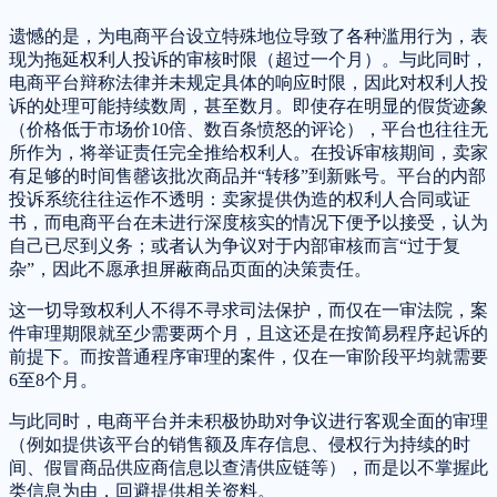
遗憾的是，为电商平台设立特殊地位导致了各种滥用行为，表
现为拖延权利人投诉的审核时限（超过一个月）。与此同时，
电商平台辩称法律并未规定具体的响应时限，因此对权利人投
诉的处理可能持续数周，甚至数月。即使存在明显的假货迹象
（价格低于市场价10倍、数百条愤怒的评论），平台也往往无
所作为，将举证责任完全推给权利人。在投诉审核期间，卖家
有足够的时间售罄该批次商品并“转移”到新账号。平台的内部
投诉系统往往运作不透明：卖家提供伪造的权利人合同或证
书，而电商平台在未进行深度核实的情况下便予以接受，认为
自己已尽到义务；或者认为争议对于内部审核而言“过于复
杂”，因此不愿承担屏蔽商品页面的决策责任。
这一切导致权利人不得不寻求司法保护，而仅在一审法院，案
件审理期限就至少需要两个月，且这还是在按简易程序起诉的
前提下。而按普通程序审理的案件，仅在一审阶段平均就需要
6至8个月。
与此同时，电商平台并未积极协助对争议进行客观全面的审理
（例如提供该平台的销售额及库存信息、侵权行为持续的时
间、假冒商品供应商信息以查清供应链等），而是以不掌握此
类信息为由，回避提供相关资料。