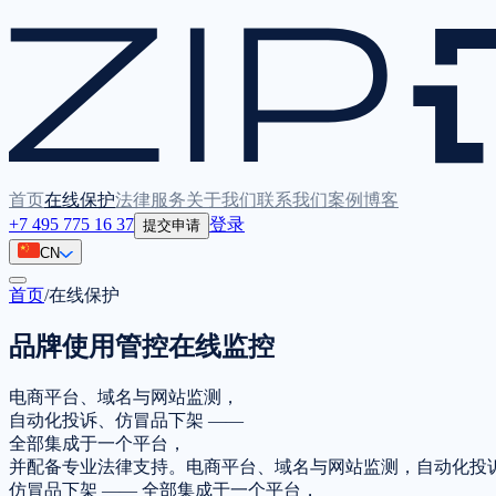
首页
在线保护
法律服务
关于我们
联系我们
案例
博客
+7 495 775 16 37
登录
提交申请
CN
首页
/
在线保护
品牌使用
管控
在线监控
电商平台、域名与网站监测，
自动化投诉、仿冒品下架 ——
全部集成于一个平台，
并配备专业法律支持。
电商平台、域名与网站监测，自动化投
仿冒品下架 —— 全部集成于一个平台，