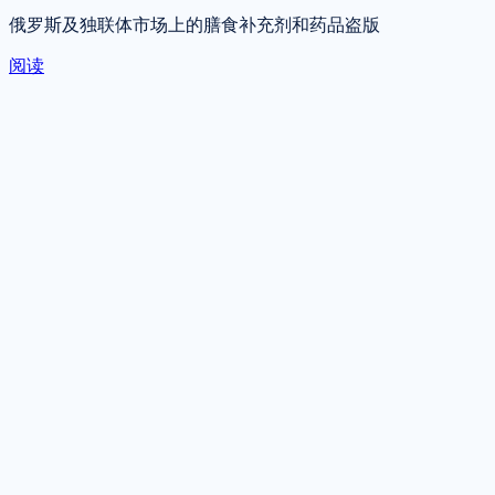
俄罗斯及独联体市场上的膳食补充剂和药品盗版
阅读
联系我们
告诉我们您的需求 —— 我们将在工作时间内于一个工作日内
回复。
提交申请
获取咨询