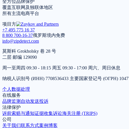
全方位品牌保护
覆盖互联网及独联体地区
所有主流电商平台
项目方
+7 495 775 16 37
8 800 700-16-37
俄罗斯境内免费
info@zipdetect.com
莫斯科 Grokholsky 巷 28 号
二层 邮编 129090
周一至周四 09:30 - 18:15 周五 09:30 - 17:00 周六、周日休息
纳税人识别号 (ИНН) 7708536433 主要国家登记号 (ОГРН) 10477
个人数据处理
在线服务
品牌监测
自动发送投诉
法律保护
诉前索赔与通知
证据收集
诉讼
海关注册 (TRIPS)
公司
关于我们
联系方式
案例
博客