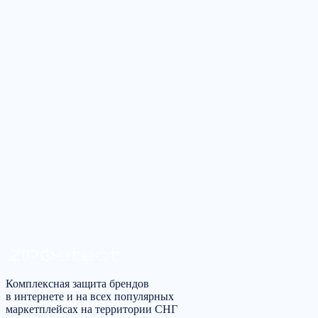
Расскажите о задаче — ответим в рабочее время в течение
одного рабочего дня.
Оставить заявку
Получить консультацию
*
Я согласен на
обработку персональных данных
в
соответствии с
политикой конфиденциальности
Комплексная защита брендов
в интернете и на всех популярных
маркетплейсах на территории СНГ