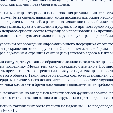
вообладателя, чьи права были нарушены.
ыл знать о неправомерности использования результата интеллект
 может быть сделан, например, когда продавец допускает неодн
ли владелец маркетплейса ранее – по заявлению правообладателя
лектуальных прав в отношении продавца, то при повторном нар
й о неправомерности соответствующего использования. В против
овлять незаконную деятельность, нарушающую права правооблад
условием освобождения информационного посредника от ответст
ля прекращения этого нарушения. Основанием для такой реакци
ав с указанием страницы сайта и (или) сетевого адреса в Интерн
ии следует, что указанное обращение должно исходить от право
 посреднику. Между тем, как справедливо отмечено в Постанов
ь претензии с точки зрения наличия у ее подателя прав на соо
я этого объекта. Такой правовой подход согласуется позицией,
вердить наличие у него исключительных прав на соответствующи
ветчика возлагается бремя доказывания выполнения им требован
ти, возложение на владельцев маркетплейсов функций арбитра, п
естного использования данного инструмента в противоречии с ег
ению фактических обстоятельств не наделены. Это предопредел
и № 39-П.