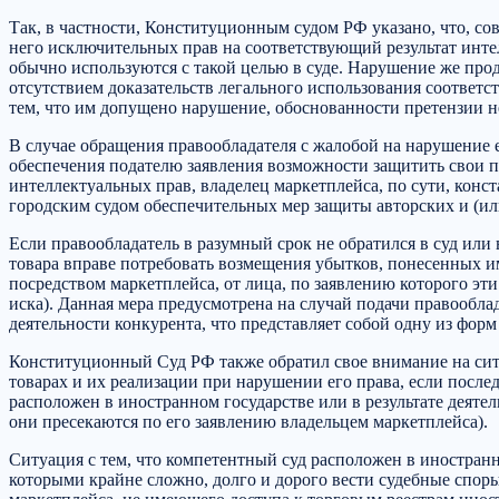
Так, в частности, Конституционным судом РФ указано, что, сов
него исключительных прав на соответствующий результат интел
обычно используются с такой целью в суде. Нарушение же про
отсутствием доказательств легального использования соответст
тем, что им допущено нарушение, обоснованности претензии н
В случае обращения правообладателя с жалобой на нарушение 
обеспечения подателю заявления возможности защитить свои п
интеллектуальных прав, владелец маркетплейса, по сути, конс
городским судом обеспечительных мер защиты авторских и (ил
Если правообладатель в разумный срок не обратился в суд или 
товара вправе потребовать возмещения убытков, понесенных им
посредством маркетплейса, от лица, по заявлению которого эт
иска). Данная мера предусмотрена на случай подачи правообл
деятельности конкурента, что представляет собой одну из фор
Конституционный Суд РФ также обратил свое внимание на сит
товарах и их реализации при нарушении его права, если после
расположен в иностранном государстве или в результате деяте
они пресекаются по его заявлению владельцем маркетплейса).
Ситуация с тем, что компетентный суд расположен в иностранн
которыми крайне сложно, долго и дорого вести судебные спор