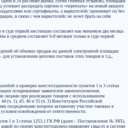
(цена в 10 раз ниже рынка, сотни гневных отзывов), площадки
 успевает распродать партию и «переехать» на новый аккаунт.
ладателями или сертификаты, а маркетплейс принимает их без
ции, в связи с чем маркетплейс не хочет брать на себя
о в суде первой инстанции составляет как минимум два месяца
ва в среднем составляет 6-8 месяцев только в суде первой
ведений об объемах продаж на данной электронной площадке
 для установления цепочки поставок этих товаров и т.д.,
лобой о проверке конституционности пунктов 1 и 3 статьи
ерации оспариваемые заявителем законоположения,
и лицами при реализации товаров с использованием
, 44 (ч. 1), 45, 46 и 55 (ч. 3) Конституции Российской
ми посредниками вопреки активному участию таковых в
 условия освобождения от ответственности.
ов 1 и 3 статьи 1253.1 ГК РФ (далее – Постановление № 39П),
в какой по своему конституционно-правовому смыслу в системе