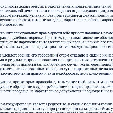
окупность доказательств, представленных подателем заявления, д
лектуальной деятельности или средство индивидуализации, для 
давцом интеллектуальных прав подтверждается фактом подачи п
вующего объекта, которые владелец маркетплейса обязан запроси
е опровергает.
его интеллектуальных прав маркетплейс приостанавливает разм
рава в судебном порядке. При этом, признавая заявление обос
татирует не нарушение интеллектуальных прав, а наличие его пр
и) смежных прав в информационно-телекоммуникационных сетях,
в удовлетворении его требований судом отказано в связи с их н
и в результате приостановления или прекращения размещения ин
и меры были приняты (за исключением случая, когда меры приня
адателями необоснованных жалоб, по сути направленных не на в
м злоупотребления правом и акта недобросовестной конкуренции.
уации, при которых правообладатель может требовать от марке
дующее обращение в суд с требованием о защите прав невозможн
льности продавца на маркетплейсе допускаются неоднократные н
ом государстве не является редкостью, в связи с большим колич
ы. Такие продавцы зачастую при регистрации на маркетплейсах 