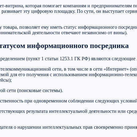
нет-витрина, которая помогает компаниям и предпринимателям 
 и развивает эту цифровую площадку. По сути, он выступает сер
у товара, позволяет ему иметь статус информационного посредн
инимательской деятельности отвечают независимо от вины).
татусом информационного посредника
еделением (пункт 1 статьи 1253.1 ГК РФ) являются следующие 
елекоммуникационной сети, в том числе в сети «Интернет» (опе
мой для его получения с использованием информационно-телек
ейсы);
той сети (поисковые системы).
тственность при одновременном соблюдении следующих условий
тветствующих результата интеллектуальной деятельности или сре
адателя о нарушении интеллектуальных прав своевременно прин