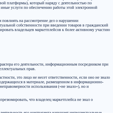
ой платформы), который наряду с деятельностью по
иные услуги по обеспечению работы этой электронной
 повлиять на рассмотрение дел о нарушении
ктуальной собственности при введении товаров в гражданский
ировать владельцев маркетплейсов к более активному участию
характера его деятельности, информационным посредником при
еллектуальных прав.
стности, это лицо не несет ответственности, если оно не знало
 содержащихся в материале, размещенном в информационно-
неправомерности использования («не знало»), но и
 презюмировать, что владелец маркетплейса не знал о
 деятельность его контрагента нарушает интеллектуальные