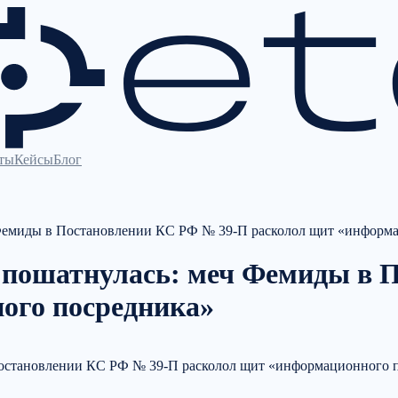
ты
Кейсы
Блог
 Фемиды в Постановлении КС РФ № 39-П расколол щит «информ
 пошатнулась: меч Фемиды в 
ого посредника»