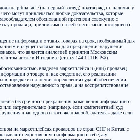
олжна prima facie (на первый взгляд) подтверждать наличие у
чего могут привлекаться любые доказательства, которые
равообладателем обоснованной претензии совокупно с
ть у продавца, причем само по себе несогласие последнего с
ещение информации о таких товарах на срок, необходимый для
нованным и осуществляя меры для прекращения нарушения
изнаков, что является аналогией принятия Московским
 в том числе в Интернете (статья 144.1 ГПК РФ).
еобоснованностью, владелец маркетплейса и (или) продавец
формации о товаре и, как следствие, его реализации
ты в порядке исполнения определения суда об обеспечении
осстановление нарушенного права, а на воспрепятствование
тплейса бессрочного прекращения размещения информации о
о или затруднительно (например, если компетентный суд
арушения прав одного и того же правообладателя – даже если
еством на маркетплейсах продавцов из стран СНГ и Китая, с
указывают недостоверную информацию о себе, а у