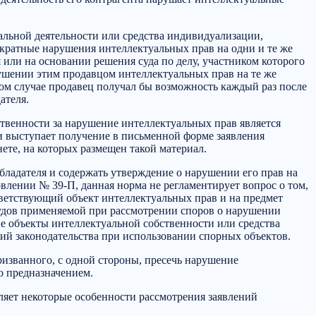
уальной деятельности или средства индивидуализации,
ократные нарушения интеллектуальных прав на одни и те же
 или на основании решения суда по делу, участником которого
ушении этим продавцом интеллектуальных прав на те же
ном случае продавец получал бы возможность каждый раз после
ателя.
венности за нарушение интеллектуальных прав является
и выступает получение в письменной форме заявления
ете, на которых размещен такой материал.
обладателя и содержать утверждение о нарушении его прав на
лении № 39-П, данная норма не регламентирует вопрос о том,
тветствующий объект интеллектуальных прав и на предмет
 судов применяемой при рассмотрении споров о нарушении
е объекты интеллектуальной собственности или средства
ий законодательства при использовании спорных объектов.
ризванного, с одной стороны, пресечь нарушение
о предназначением.
яет некоторые особенности рассмотрения заявлений