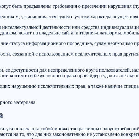
огут быть предъявлены требования о пресечении нарушения (пун
едником, устанавливается судом с учетом характера осуществля
 интеллектуальной деятельности или средства индивидуализации
дником, лежит на владельце сайта, интернет-платформы, мобиль
ичие статуса информационного посредника, судам необходимо пр
сти, связанной с использованием исключительных прав других 
, ее доступности для неопределенного круга пользователей, на
нии контента и безусловного права провайдера удалить незакон
вующих нарушению исключительных прав, а также наличие спец
рного материала.
й
татуса повлекло за собой множество различных злоупотреблени
ются на то, что для них законодательно не установлено конкрет