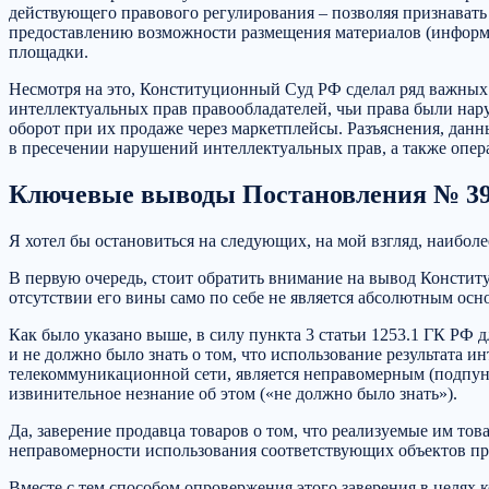
действующего правового регулирования – позволяя признават
предоставлению возможности размещения материалов (информ
площадки.
Несмотря на это, Конституционный Суд РФ сделал ряд важных
интеллектуальных прав правообладателей, чьи права были нар
оборот при их продаже через маркетплейсы. Разъяснения, да
в пресечении нарушений интеллектуальных прав, а также оп
Ключевые выводы Постановления № 3
Я хотел бы остановиться на следующих, на мой взгляд, наибо
В первую очередь, стоит обратить внимание на вывод Констит
отсутствии его вины само по себе не является абсолютным осн
Как было указано выше, в силу пункта 3 статьи 1253.1 ГК РФ д
и не должно было знать о том, что использование результата
телекоммуникационной сети, является неправомерным (подпункт
извинительное незнание об этом («не должно было знать»).
Да, заверение продавца товаров о том, что реализуемые им то
неправомерности использования соответствующих объектов п
Вместе с тем способом опровержения этого заверения в целях 