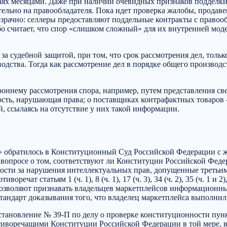
аях месяцами. Даже при наличии очевидных признаков подделки 
ельно на правообладателя. Пока идет проверка жалобы, продавец
рачно: селлеры предоставляют поддельные контракты с правооб
 считает, что спор «слишком сложный» для их внутренней модера
а судебной защитой, при том, что срок рассмотрения дел, тольк
одства. Тогда как рассмотрение дел в порядке общего производст
роннему рассмотрения спора, например, путем представления с
ность, нарушающая права; о поставщиках контрафактных товаров –
, ссылаясь на отсутствие у них такой информации.
 обратилось в Конституционный Суд Российской Федерации с жа
 вопросе о том, соответствуют ли Конституции Российской Фед
сти за нарушения интеллектуальных прав, допущенные третьим
чат статьям 1 (ч. 1), 8 (ч. 1), 17 (ч. 3), 34 (ч. 2), 35 (ч. 1 и 2)
зволяют признавать владельцев маркетплейсов информационны
тандарт доказывания того, что владелец маркетплейса выполнил
ановление № 39-П по делу о проверке конституционности пункт
отиворечащими Конституции Российской Федерации в той мере, 