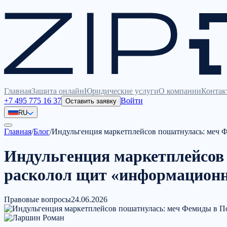
Главная
Защита онлайн
Юридические услуги
О компании
Контак
+7 495 775 16 37
Войти
Оставить заявку
RU
Главная
/
Блог
/
Индульгенция маркетплейсов пошатнулась: меч
Индульгенция маркетплейсов
расколол щит «информационн
Правовые вопросы
24.06.2026