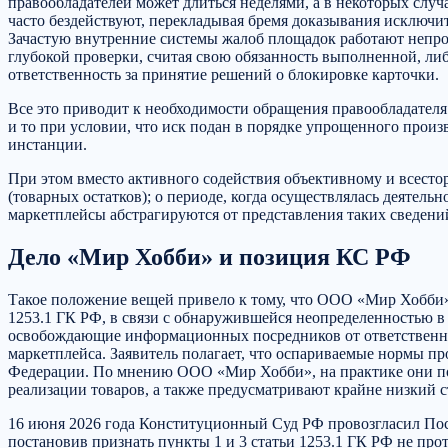
правообладателей может длиться неделями, а в некоторых случ
часто бездействуют, перекладывая бремя доказывания исключит
Зачастую внутренние системы жалоб площадок работают непроз
глубокой проверки, считая свою обязанность выполненной, либо
ответственность за принятие решений о блокировке карточки.
Все это приводит к необходимости обращения правообладателя з
и то при условии, что иск подан в порядке упрощенного произв
инстанции.
При этом вместо активного содействия объективному и всесто
(товарных остатков); о периоде, когда осуществлялась деятель
маркетплейсы абстрагируются от представления таких сведений
Дело «Мир Хобби» и позиция КС РФ
Такое положение вещей привело к тому, что ООО «Мир Хобби»
1253.1 ГК РФ, в связи с обнаружившейся неопределенностью в
освобождающие информационных посредников от ответственно
маркетплейса. Заявитель полагает, что оспариваемые нормы противоре
Федерации. По мнению ООО «Мир Хобби», на практике они по
реализации товаров, а также предусматривают крайне низкий с
16 июня 2026 года Конституционный Суд РФ провозгласил Пост
постановив признать пункты 1 и 3 статьи 1253.1 ГК РФ не пр