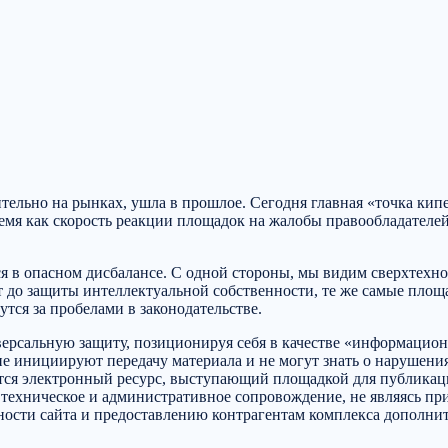
тельно на рынках, ушла в прошлое. Сегодня главная «точка кипе
время как скорость реакции площадок на жалобы правообладателе
тся в опасном дисбалансе. С одной стороны, мы видим сверхтехн
дит до защиты интеллектуальной собственности, те же самые п
тся за пробелами в законодательстве.
ерсальную защиту, позиционируя себя в качестве «информацион
не инициируют передачу материала и не могут знать о нарушения
ется электронный ресурс, выступающий площадкой для публика
 техническое и административное сопровождение, не являясь п
ости сайта и предоставлению контрагентам комплекса дополните