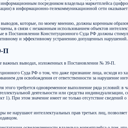
ь информационным посредником владельца маркетплейса (цифров
ации) в информационно-телекоммуникационной сети оказывает 
 выводов, которые, по моему мнению, должны коренным образом
ушены, в связи с незаконным использованием объектов интелле
нные в Постановлении Конституционного Суда РФ должны стимул
еративному и эффективному устранению допущенных нарушений.
9-П
лее важных выводах, изложенных в Постановлении № 39-П.
уционного Суда РФ о том, что даже признание лица, исходя из 
ованием для освобождения от ответственности за нарушение инт
ля этого требуется одновременное выполнение ряда условий: в ча
 интеллектуальной деятельности или средства индивидуализации,
 1). При этом значение имеет не только отсутствие сведений о 
вары не нарушают интеллектуальных прав третьих лиц, позволяет
родавцом.
констатации осведомленности владельца маркетплейса о том, что