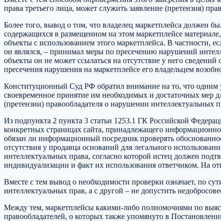
права третьего лица, может служить заявление (претензия) пра
Более того, вывод о том, что владелец маркетплейса должен б
содержащихся в размещенном на этом маркетплейсе материале,
объекты с использованием этого маркетплейса. В частности, ес
он являлся, – принимал меры по пресечению нарушений интел
объекты он не может ссылаться на отсутствие у него сведени
пресечения нарушения на маркетплейсе его владельцем возобн
Конституционный Суд РФ обратил внимание на то, что одним 
своевременное принятие им необходимых и достаточных мер д
(претензии) правообладателя о нарушении интеллектуальных пр
Из подпункта 2 пункта 3 статьи 1253.1 ГК Российской Федерац
конкретных страницах сайта, принадлежащего информационному
обязан ли информационный посредник проверять обоснованност
отсутствия у продавца оснований для легального использовани
интеллектуальных права, согласно которой истец должен подт
индивидуализации и факт их использования ответчиком. На от
Вместе с тем вывод о необходимости проверки означает, по су
интеллектуальных прав, а с другой – не допустить недобросов
Между тем, маркетплейсы какими-либо полномочиями по выясн
правообладателей, о которых также упомянуто в Постановлени