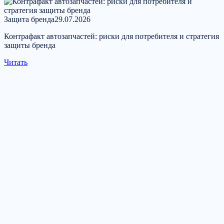
Защита бренда
29.07.2026
Контрафакт автозапчастей: риски для потребителя и стратегия
защиты бренда
Читать
Свяжитесь с нами
Расскажите о задаче — ответим в рабочее время в течение
одного рабочего дня.
Оставить заявку