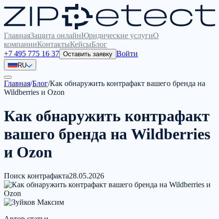
Главная
Защита онлайн
Юридические услуги
О
компании
Контакты
Кейсы
Блог
+7 495 775 16 37
Войти
Оставить заявку
RU
Главная
/
Блог
/
Как обнаружить контрафакт вашего бренда на
Wildberries и Ozon
Как обнаружить контрафакт
вашего бренда на Wildberries
и Ozon
Поиск контрафакта
28.05.2026
Автор статьи