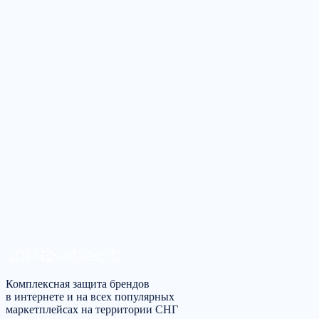
Расскажите о задаче — ответим в рабочее время в течение
одного рабочего дня.
Оставить заявку
Получить консультацию
*
Я согласен на
обработку персональных данных
в
соответствии с
политикой конфиденциальности
Комплексная защита брендов
в интернете и на всех популярных
маркетплейсах на территории СНГ