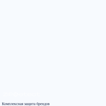
Свяжитесь с нами
Расскажите о задаче — ответим в рабочее время в течение
одного рабочего дня.
Оставить заявку
Получить консультацию
*
Я согласен на
обработку персональных данных
в
соответствии с
политикой конфиденциальности
Комплексная защита брендов